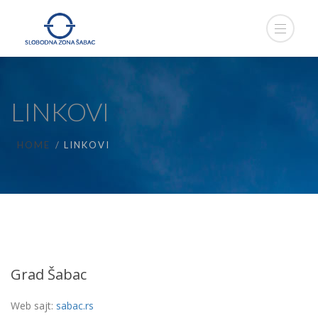
LINKOVI
HOME
LINKOVI
Grad Šabac
Web sajt:
sabac.rs