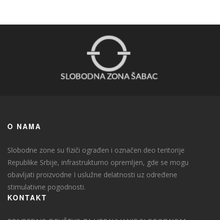
O NAMA
Slobodne zone su fiziči ograđen i označen deo teritorije
Republike Srbije, infrastrukturno opremljen, gde se mogu
obavljati proizvodne I uslužne delatnosti uz određene
stimulativne pogodnosti.
KONTAKT