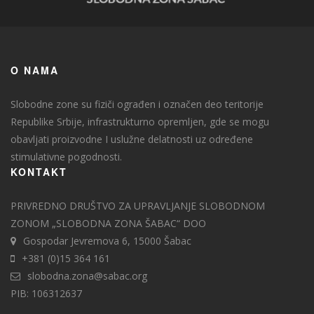
O NAMA
Slobodne zone su fiziči ograđen i označen deo teritorije
Republike Srbije, infrastrukturno opremljen, gde se mogu
obavljati proizvodne I uslužne delatnosti uz određene
stimulativne pogodnosti.
KONTAKT
PRIVREDNO DRUŠTVO ZA UPRAVLJANJE SLOBODNOM
ZONOM „SLOBODNA ZONA ŠABAC“ DOO
Gospodar Jevremova 6, 15000 Šabac
+381 (0)15 364 161
slobodna.zona@sabac.org
PIB: 106312637