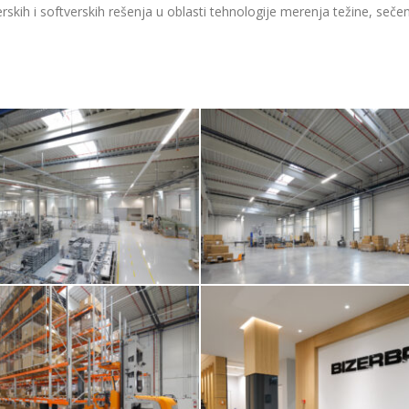
kih i softverskih rešenja u oblasti tehnologije merenja težine, sečen