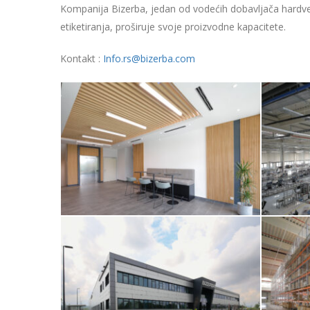
Kompanija Bizerba, jedan od vodećih dobavljača hardvers
etiketiranja, proširuje svoje proizvodne kapacitete.
Kontakt :
Info.rs@bizerba.com